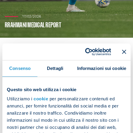
17/02/2026
RRAHMANI MEDICAL REPORT
Amir Rrahmani underwent diagnostic tests at
Consenso
Dettagli
Informazioni sui cookie
Pineta Grande Hospital on Tuesday after sustaining
an injury during Sunday's match against Roma.
Questo sito web utilizza i cookie
The tests revealed a high-grade hamstring strain in
Utilizziamo i
cookie
per personalizzare contenuti ed
his left thigh.
annunci, per fornire funzionalità dei social media e per
analizzare il nostro traffico. Condividiamo inoltre
The defender has already begun the rehabilitation
informazioni sul modo in cui utilizza il nostro sito con i
process.
nostri partner che si occupano di analisi dei dati web,