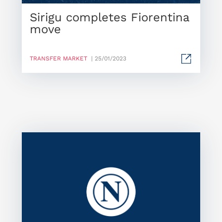
Sirigu completes Fiorentina
move
TRANSFER MARKET
| 25/01/2023
Il
tr
Sa