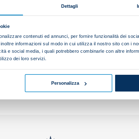
Dettagli
ookie
ndrea Petagna has joined AC Monza on loan with an obl
nalizzare contenuti ed annunci, per fornire funzionalità dei socia
inoltre informazioni sul modo in cui utilizza il nostro sito con i 
icità e social media, i quali potrebbero combinarle con altre inform
lizzo dei loro servizi.
your friends and support the team
Personalizza