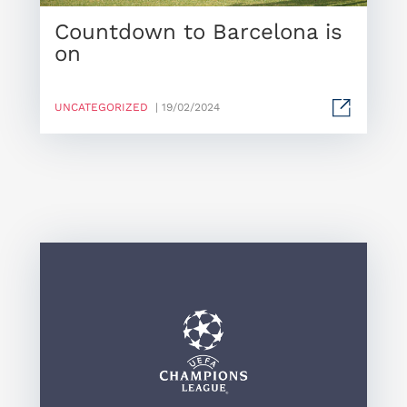
Countdown to Barcelona is
on
UNCATEGORIZED
| 19/02/2024
Ch
v 
by