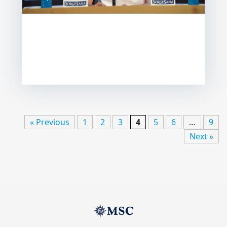
UNC
« Previous
1
2
3
4
5
6
…
9
Next »