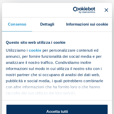
Consenso
Dettagli
Informazioni sui cookie
Questo sito web utilizza i cookie
Utilizziamo i
cookie
per personalizzare contenuti ed
annunci, per fornire funzionalità dei social media e per
analizzare il nostro traffico. Condividiamo inoltre
informazioni sul modo in cui utilizza il nostro sito con i
Rapuano to referee
nostri partner che si occupano di analisi dei dati web,
Salernitana v Napoli
pubblicità e social media, i quali potrebbero combinarle
con altre informazioni che ha fornito loro o che hanno
raccolto dal suo utilizzo dei loro servizi.
UNCATEGORIZED
| 02/11/2023
Accetta tutti