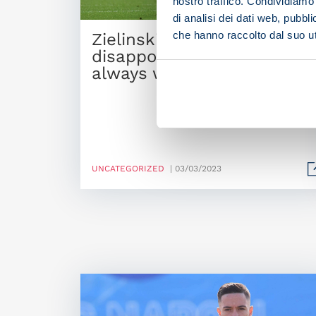
nostro traffico. Condividiamo 
di analisi dei dati web, pubbl
che hanno raccolto dal suo uti
Zielinski: “We’re
disappointed because we
always want to win”
UNCATEGORIZED
| 03/03/2023