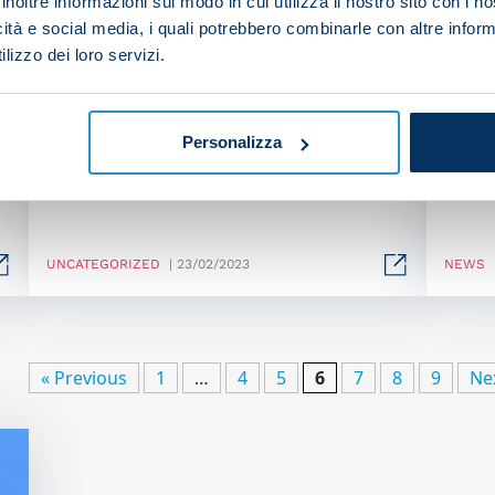
inoltre informazioni sul modo in cui utilizza il nostro sito con i 
icità e social media, i quali potrebbero combinarle con altre inform
lizzo dei loro servizi.
Empoli prep under way
Kva
Napo
Personalizza
UNCATEGORIZED
| 23/02/2023
NEWS
« Previous
1
…
4
5
6
7
8
9
Ne