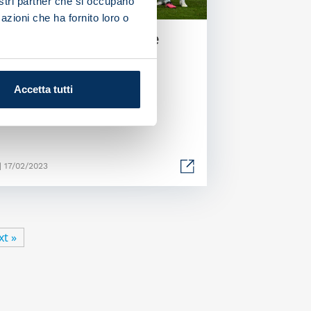
nostri partner che si occupano
azioni che ha fornito loro o
ra and Osimhen fire
li to victory
Accetta tutti
| 17/02/2023
xt »