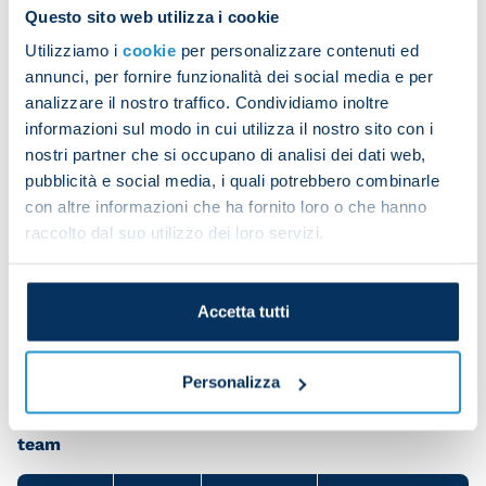
Questo sito web utilizza i cookie
Here’s who we could face:
Utilizziamo i
cookie
per personalizzare contenuti ed
annunci, per fornire funzionalità dei social media e per
Pot two:
Arsenal
,
Atletico Madrid
,
Borussia
analizzare il nostro traffico. Condividiamo inoltre
Dortmund, Leipzig
,
Manchester United
,
Real
informazioni sul modo in cui utilizza il nostro sito con i
Madrid, Porto
nostri partner che si occupano di analisi dei dati web,
pubblicità e social media, i quali potrebbero combinarle
Pot three:
Braga
,
Copenhagen
,
PSV
,
Shakhtar
,
con altre informazioni che ha fornito loro o che hanno
Salzburg, Red Star
raccolto dal suo utilizzo dei loro servizi.
Pot four:
Antwerp
,
Lens, Newcastle,
Celtic
,
Galatasaray, Real Sociedad, Young Boys
,
Union
Accetta tutti
Berlin
Personalizza
Share the article with your friends and support the
team