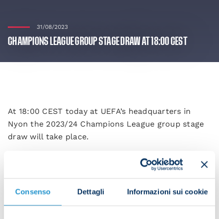
31/08/2023
CHAMPIONS LEAGUE GROUP STAGE DRAW AT 18:00 CEST
At 18:00 CEST today at UEFA’s headquarters in
Nyon the 2023/24 Champions League group stage
draw will take place.
Napoli are seeded and are in pot one alongside
Barcelona, Bayern Munich, Benfica, Feyenoord,
Manchester City, PSG and Sevilla.
Consenso
Dettagli
Informazioni sui cookie
Napoli can’t be drawn against fellow Italian teams
Lazio, Inter and Milan in the group stages.