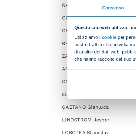
NATAN Bernardo
Consenso
OLIVERA Mathias
Questo sito web utilizza i c
OSTIGARD Leo
Utilizziamo i
cookie
per perso
RRAHMANI Amir
nostro traffico. Condividiamo 
di analisi dei dati web, pubbl
ZANOLI Alessandro
che hanno raccolto dal suo uti
ANGUISSA Frank
CAJUSTE Jens
ELMAS Elif
GAETANO Gianluca
LINDSTROM Jesper
LOBOTKA Stanislav