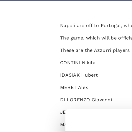
Napoli are off to Portugal, w
The game, which will be offici
These are the Azzurri players 
CONTINI Nikita
IDASIAK Hubert
MERET Alex
DI LORENZO Giovanni
JESUS Juan
MARIO RUI Silva Duarte