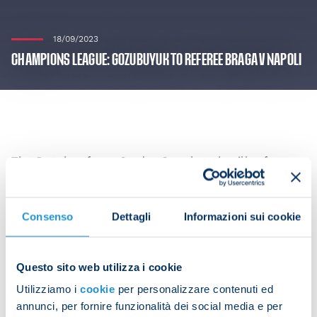
18/09/2023
CHAMPIONS LEAGUE: GOZUBUYUK TO REFEREE BRAGA V NAPOLI
The Dutch referee Serdar Gozubuyuk will referee
Napoli’s upcoming match against Braga for
Matchday 1 of the Champions League.
Consenso
Dettagli
Informazioni sui cookie
Assistants: Zeinstra, Balder
Fourth official: Nagtegaal
Questo sito web utilizza i cookie
VAR: Dennis Higler, Dieperink
Utilizziamo i
cookie
per personalizzare contenuti ed
annunci, per fornire funzionalità dei social media e per
Gozubuyuk has a very brief history with the