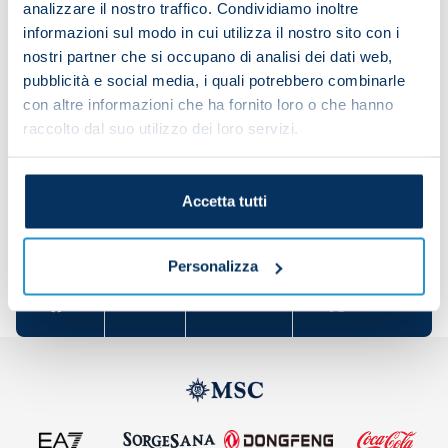
analizzare il nostro traffico. Condividiamo inoltre
Azzurri, refereeing just one of their previous
informazioni sul modo in cui utilizza il nostro sito con i
matches:
nostri partner che si occupano di analisi dei dati web,
pubblicità e social media, i quali potrebbero combinarle
Midtjylland v Napoli (1-4), 22 October 2015 (Europa
con altre informazioni che ha fornito loro o che hanno
League)
raccolto dal suo utilizzo dei loro servizi.
Accetta tutti
Share the article with your friends and support the
team
Personalizza