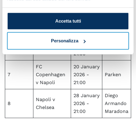
Napoli v
November
5
Armando
Qarabag
2025 -
Maradona
21:00
Accetta tutti
10
Benfica v
December
Estadio
Personalizza
6
Napoli
2025 -
da Luz
21:00
FC
20 January
7
Copenhagen
2026 -
Parken
v Napoli
21:00
28 January
Diego
Napoli v
8
2026 -
Armando
Chelsea
21:00
Maradona