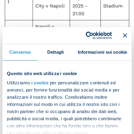
1
City v Napoli
2025 -
Stadium
21:00
Napoli v
1 October
Diego
Sporting
2
2025 -
Armando
Club de
21:00
Maradona
Portugal
Consenso
Dettagli
Informazioni sui cookie
21 October
Philips
3
PSV v Napoli
2025 -
Questo sito web utilizza i cookie
Stadion
21:00
Utilizziamo i
cookie
per personalizzare contenuti ed
annunci, per fornire funzionalità dei social media e per
4
Diego
analizzare il nostro traffico. Condividiamo inoltre
Napoli v
November
4
Armando
informazioni sul modo in cui utilizza il nostro sito con i
Eintracht
2025 -
Maradona
nostri partner che si occupano di analisi dei dati web,
18:45
pubblicità e social media, i quali potrebbero combinarle
con altre informazioni che ha fornito loro o che hanno
25
Diego
raccolto dal suo utilizzo dei loro servizi.