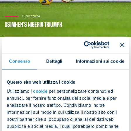
18/01/2024
OSIMHEN’S NIGERIA TRIUMPH
Consenso
Dettagli
Informazioni sui cookie
Victor Osimhen was in action at the African Cup of
Nations. The Napoli star featured for Nigeria as his
country beat Ivory Coast 1-0.
Questo sito web utilizza i cookie
Utilizziamo i
cookie
per personalizzare contenuti ed
Osimhen was a key figure in the game, winning his
annunci, per fornire funzionalità dei social media e per
side a penalty which Troost Ekong scored, and was
analizzare il nostro traffico. Condividiamo inoltre
on the pitch for 88 minutes.
informazioni sul modo in cui utilizza il nostro sito con i
nostri partner che si occupano di analisi dei dati web,
pubblicità e social media, i quali potrebbero combinarle