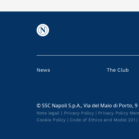
News
The Club
© SSC Napoli S.p.A., Via del Maio di Porto, 9
Note legali
|
Privacy Policy
|
Privacy Policy Me
Cookie Policy
|
Code of Ethics and Model 231