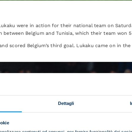
kaku were in action for their national team on Saturd
ch between Belgium and Tunisia, which their team won 5
nd scored Belgium’s third goal. Lukaku came on in the
Dettagli
ookie
nalizzare contenuti ed annunci, per fornire funzionalità dei socia