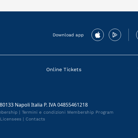
Download app
Online Tickets
 80133 Napoli Italia P. IVA 04855461218
mbership
|
Termini e condizioni Membership Program
|
Licensees
|
Contacts