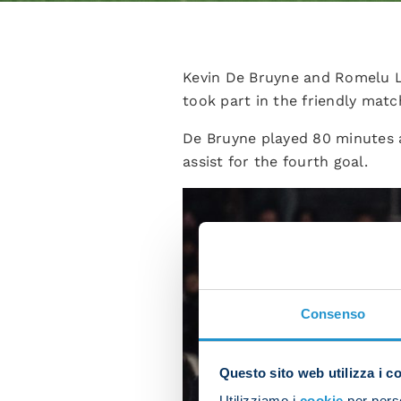
Kevin De Bruyne and Romelu Lu
took part in the friendly mat
De Bruyne played 80 minutes a
assist for the fourth goal.
Consenso
Questo sito web utilizza i c
Utilizziamo i
cookie
per perso