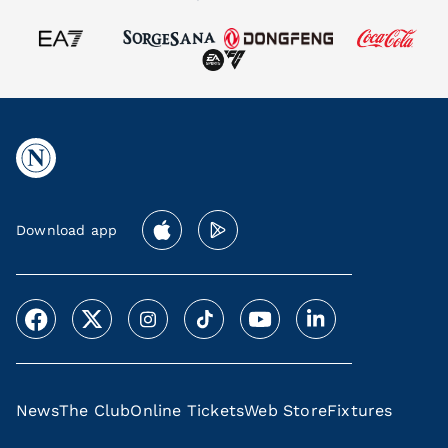
Download app
News
The Club
Online Tickets
Web Store
Fixtures