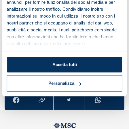
annunci, per fornire funzionalità dei social media e per
game gets tough, especially in Europe. At this level,
analizzare il nostro traffico. Condividiamo inoltre
you can’t afford to slip up too often. We had to dig
informazioni sul modo in cui utilizza il nostro sito con i
deep to win.
nostri partner che si occupano di analisi dei dati web,
pubblicità e social media, i quali potrebbero combinarle
“We struggled slightly but, in the end, we earned
con altre informazioni che ha fornito loro o che hanno
those three points. It’s a crucial win that gets us
raccolto dal suo utilizzo dei loro servizi.
off on the right foot in a difficult group.”
Accetta tutti
Share the article with your friends and support the
team
Personalizza