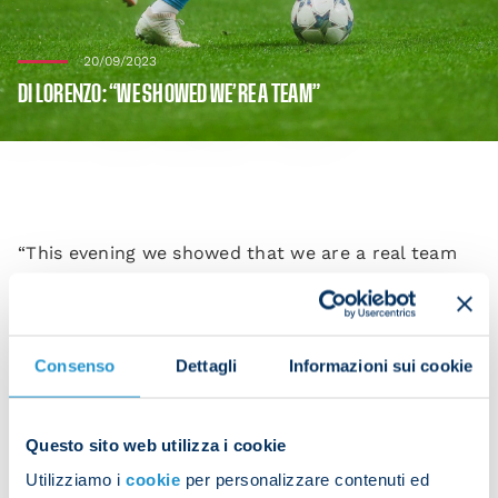
20/09/2023
DI LORENZO: “WE SHOWED WE’RE A TEAM”
“This evening we showed that we are a real team
who stick together and go the extra yard for each
other,” said Giovanni Di Lorenzo who scored the
first goal for the Azzurri in their Champions League
Consenso
Dettagli
Informazioni sui cookie
match against Braga.
“I’m happy about the win and my goal, but we had
a lot of chances to score before that.
Questo sito web utilizza i cookie
Utilizziamo i
cookie
per personalizzare contenuti ed
“Unfortunately, if you don’t take those chances, the