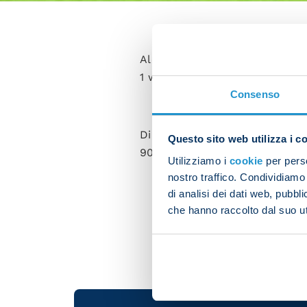
Alex Meret, Giovanni Di Loren
1 winners over Albania in a fr
Consenso
Di Lorenzo equalised for Italy
Questo sito web utilizza i c
90 minutes, Raspadori was re
Utilizziamo i
cookie
per perso
nostro traffico. Condividiamo 
di analisi dei dati web, pubbl
che hanno raccolto dal suo uti