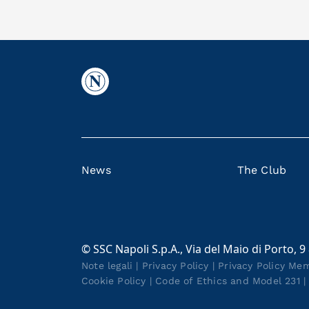
News
The Club
© SSC Napoli S.p.A., Via del Maio di Porto, 9
Note legali
|
Privacy Policy
|
Privacy Policy Me
Cookie Policy
|
Code of Ethics and Model 231