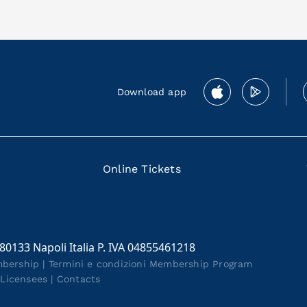
Download app
Online Tickets
 80133 Napoli Italia P. IVA 04855461218
mbership
|
Termini e condizioni Membership Program
|
Licensees
|
Contacts