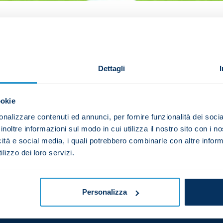
zo, Matteo Politano and Giacomo Raspadori were all in t
iendly on Wednesday.
Dettagli
 with a precise right-footed strike in the box. Our full-
ookie
placed on 89 minutes and Politano was an unused subst
nalizzare contenuti ed annunci, per fornire funzionalità dei socia
inoltre informazioni sul modo in cui utilizza il nostro sito con i 
icità e social media, i quali potrebbero combinarle con altre inform
lizzo dei loro servizi.
Personalizza