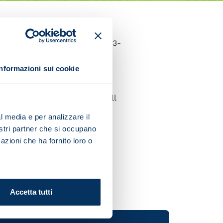
he Italy squad that ran out 3-
Informazioni sui cookie
back and Meret played the full
itute.
l media e per analizzare il
nostri partner che si occupano
azioni che ha fornito loro o
Accetta tutti