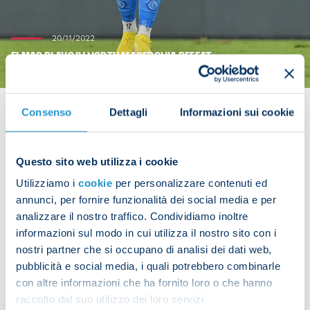
20/11/2022
ELMAS PLAYS IN NORTH MACEDONIA DEFEAT
Consenso
Dettagli
Informazioni sui cookie
Napoli midfielder Eljif Elmas featured for North
Questo sito web utilizza i cookie
Macedonia in their 3-1 defeat to Azerbaijan. He
Utilizziamo i
cookie
per personalizzare contenuti ed
played 76 minutes of the contest on Sunday.
annunci, per fornire funzionalità dei social media e per
analizzare il nostro traffico. Condividiamo inoltre
informazioni sul modo in cui utilizza il nostro sito con i
nostri partner che si occupano di analisi dei dati web,
Share the article with your friends and support the
pubblicità e social media, i quali potrebbero combinarle
team
con altre informazioni che ha fornito loro o che hanno
raccolto dal suo utilizzo dei loro servizi.