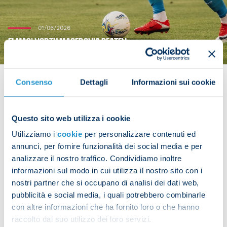
01/06/2026
ELMAS’ NORTH MACEDONIA BEATEN
Consenso
Dettagli
Informazioni sui cookie
Eljif Elmas played 74 minutes for North Macedonia
Questo sito web utilizza i cookie
as they were beaten 4-0 by Turkey in a friendly on
Utilizziamo i
cookie
per personalizzare contenuti ed
Monday.
annunci, per fornire funzionalità dei social media e per
analizzare il nostro traffico. Condividiamo inoltre
informazioni sul modo in cui utilizza il nostro sito con i
nostri partner che si occupano di analisi dei dati web,
Share the article with your friends and support the
pubblicità e social media, i quali potrebbero combinarle
team
con altre informazioni che ha fornito loro o che hanno
raccolto dal suo utilizzo dei loro servizi.