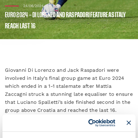
24/06/2024
EURO 2024 – DI LORENZO AND RASPADORI FEATURE AS ITALY
REACH LAST 16
Giovanni Di Lorenzo and Jack Raspadori were
involved in Italy’s final group game at Euro 2024
which ended in a 1-1 stalemate after Mattia
Zaccagni struck a stunning late equaliser to ensure
that Luciano Spalletti’s side finished second in the
group above Croatia and reached the last 16.
Di Lorenzo played the full 90 minutes while
Raspadori was substituted on 75 minutes.