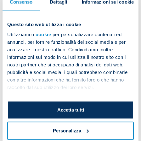
Consenso
Dettagli
Informazioni sui cookie
Italy ended Group B on four points behind a Spain
side with maximum points, while third-placed
Croatia have to wait and see if other results go
Questo sito web utilizza i cookie
their way to allow them to qualify for the round of
Utilizziamo i
cookie
per personalizzare contenuti ed
16.
annunci, per fornire funzionalità dei social media e per
analizzare il nostro traffico. Condividiamo inoltre
informazioni sul modo in cui utilizza il nostro sito con i
nostri partner che si occupano di analisi dei dati web,
pubblicità e social media, i quali potrebbero combinarle
con altre informazioni che ha fornito loro o che hanno
raccolto dal suo utilizzo dei loro servizi.
Accetta tutti
Personalizza