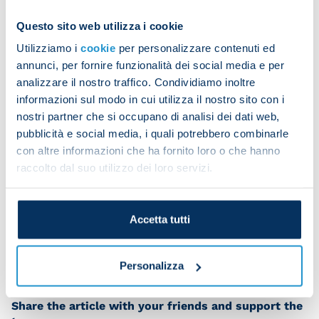
Spain
: Real Madrid lost the derby, with Atletico
securing a 3-1 win at the Civitas Metropolitano
Questo sito web utilizza i cookie
Stadium. Toni Kroos scored Real Madrid’s only goal.
Utilizziamo i
cookie
per personalizzare contenuti ed
annunci, per fornire funzionalità dei social media e per
Real Madrid are currently third in La Liga, bagging
analizzare il nostro traffico. Condividiamo inoltre
15 points from six games.
informazioni sul modo in cui utilizza il nostro sito con i
nostri partner che si occupano di analisi dei dati web,
Portugal
: Sporting Braga beat Boavista at home
pubblicità e social media, i quali potrebbero combinarle
with a 4-1 win. Ricardo Horta scored twice while
con altre informazioni che ha fornito loro o che hanno
Al-Mustrati and Simon Banza scored the other two
raccolto dal suo utilizzo dei loro servizi.
goals to secure a victory for Braga.
Braga are currently occupying sixth place in the
Accetta tutti
Primeira Liga with ten points after six matches.
Personalizza
Share the article with your friends and support the