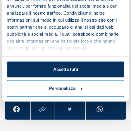
the current Serie A holders, but we’re Napoli and
annunci, per fornire funzionalità dei social media e per
analizzare il nostro traffico. Condividiamo inoltre
we know that we’re always capable of dominating
informazioni sul modo in cui utilizza il nostro sito con i
through our quality.
nostri partner che si occupano di analisi dei dati web,
“For the goal I made a bold move. I saw that
pubblicità e social media, i quali potrebbero combinarle
Matteo Politano was free, I thought about passing
con altre informazioni che ha fornito loro o che hanno
raccolto dal suo utilizzo dei loro servizi.
to him but I saw a gap and I smashed a shot in. It
turned out well and I’m delighted.”
Accetta tutti
Share the article with your friends and support the
Personalizza
team