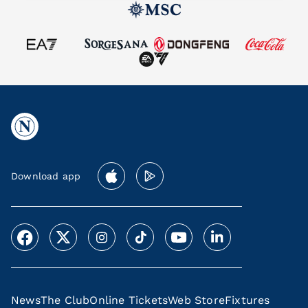
Download app
News
The Club
Online Tickets
Web Store
Fixtures