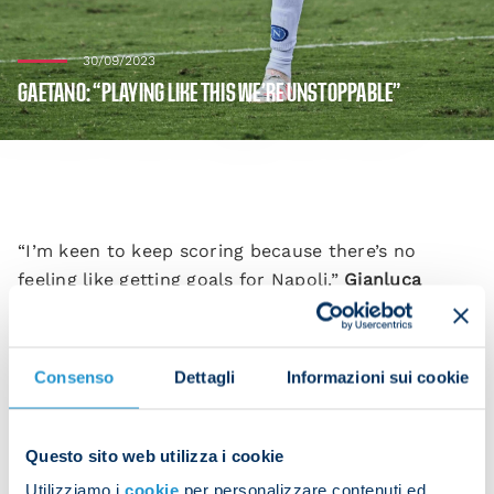
30/09/2023
GAETANO: “PLAYING LIKE THIS WE’RE UNSTOPPABLE”
“I’m keen to keep scoring because there’s no
feeling like getting goals for Napoli.”
Gianluca
Gaetano
was grinning from ear-to-ear after netting
against Lecce.
Consenso
Dettagli
Informazioni sui cookie
“We played a blinder. When we’re able to express
ourselves like this it’s amazing and we have a great
time as a team.
Questo sito web utilizza i cookie
“Each team we face wants to give their all against
Utilizziamo i
cookie
per personalizzare contenuti ed