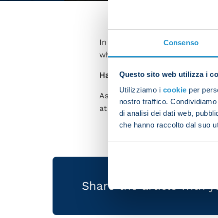
In collaboration with EA7, SSC 
Consenso
which is dedicated to the scari
Questo sito web utilizza i c
Halloween is back… Are you r
Utilizziamo i
cookie
per perso
As of 30 September, the club’
nostro traffico. Condividiamo 
at Official SSCN Stores along 
di analisi dei dati web, pubbl
che hanno raccolto dal suo uti
Share the article with 