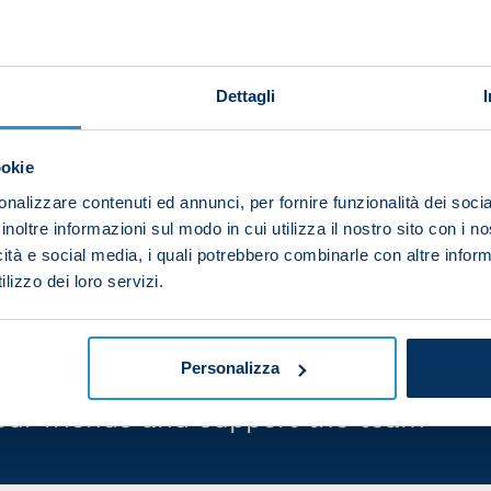
Napoli is pleased to present the first special edition j
Dettagli
est night of the year.
ookie
eady?
nalizzare contenuti ed annunci, per fornire funzionalità dei socia
s Halloween Game jersey is on sale on the Napoli Web 
inoltre informazioni sul modo in cui utilizza il nostro sito con i 
with at a select network of resellers.
icità e social media, i quali potrebbero combinarle con altre inform
lizzo dei loro servizi.
Personalizza
your friends and support the team