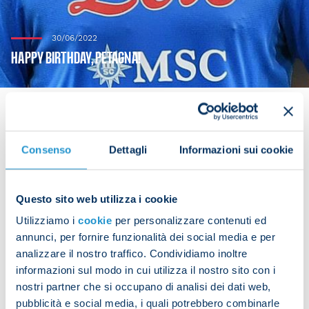
30/06/2022
HAPPY BIRTHDAY, PETAGNA!
Consenso
Dettagli
Informazioni sui cookie
It’s a day to celebrate for Andrea Petagna, who
turns 27 today.
Questo sito web utilizza i cookie
The forward was born in Trieste on 30 June 1995.
Utilizziamo i
cookie
per personalizzare contenuti ed
Club president Aurelio De Laurentiis and the whole
annunci, per fornire funzionalità dei social media e per
SSC Napoli family would like to wish Petagna all
analizzare il nostro traffico. Condividiamo inoltre
the best on his special day.
informazioni sul modo in cui utilizza il nostro sito con i
nostri partner che si occupano di analisi dei dati web,
pubblicità e social media, i quali potrebbero combinarle