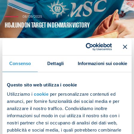
08/09/2025
HOJLUND ON TARGET IN DENMARK VICTORY
Consenso
Dettagli
Informazioni sui cookie
Rasmus Hojlund scored for his national team on
Monday as Denmark saw off Greece 3-0.
Questo sito web utilizza i cookie
The Napoli striker came off the bench on the hour
Utilizziamo i
cookie
per personalizzare contenuti ed
mark and netted his side's third goal with a close-
annunci, per fornire funzionalità dei social media e per
range finish.
analizzare il nostro traffico. Condividiamo inoltre
informazioni sul modo in cui utilizza il nostro sito con i
nostri partner che si occupano di analisi dei dati web,
pubblicità e social media, i quali potrebbero combinarle