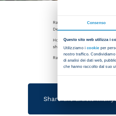
Rasmus Hojlund played for his
Consenso
Denmark and Greece, which en
Questo sito web utilizza i c
Hojlund scored the opener for
shot inside the box, beating t
Utilizziamo i
cookie
per perso
nostro traffico. Condividiamo 
Rasmus played for 70 minutes
di analisi dei dati web, pubbl
che hanno raccolto dal suo uti
Share the article with 