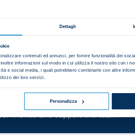
 national team. The Napoli forward featured in the Wor
Dettagli
ded 3-1.
ookie
 Denmark, which then went on to win the match: his go
he keeper’s advance.
nalizzare contenuti ed annunci, per fornire funzionalità dei socia
inoltre informazioni sul modo in cui utilizza il nostro sito con i 
.
icità e social media, i quali potrebbero combinarle con altre inform
lizzo dei loro servizi.
Personalizza
your friends and support the team