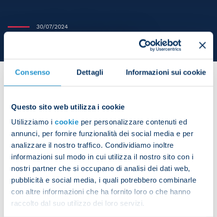
30/07/2024
OSTIGARD COMPLETES MOVE TO RENNES
Consenso
Dettagli
Informazioni sui cookie
Questo sito web utilizza i cookie
SSC Napoli can confirm that Leo Ostigard has
Utilizziamo i
cookie
per personalizzare contenuti ed
joined Rennes on a permanent transfer.
annunci, per fornire funzionalità dei social media e per
analizzare il nostro traffico. Condividiamo inoltre
informazioni sul modo in cui utilizza il nostro sito con i
nostri partner che si occupano di analisi dei dati web,
Share the article with your friends and support the
team
pubblicità e social media, i quali potrebbero combinarle
con altre informazioni che ha fornito loro o che hanno
raccolto dal suo utilizzo dei loro servizi.