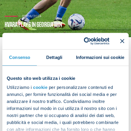
09/06/2024
KVARA PLAYS IN GEORGIA WIN
Consenso
Dettagli
Informazioni sui cookie
Khvicha Kvaratskhelia took to the pitch with his
home country of Georgia on Sunday night. They
Questo sito web utilizza i cookie
faced Montenegro in a pre-Euros friendly, which
Utilizziamo i
cookie
per personalizzare contenuti ed
ended in a 3-1 for the Georgian side.
annunci, per fornire funzionalità dei social media e per
analizzare il nostro traffico. Condividiamo inoltre
Kvara played 80 minutes.
informazioni sul modo in cui utilizza il nostro sito con i
nostri partner che si occupano di analisi dei dati web,
pubblicità e social media, i quali potrebbero combinarle
con altre informazioni che ha fornito loro o che hanno
Share the article with your friends and support the