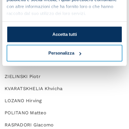
DEMME Diego
con altre informazioni che ha fornito loro o che hanno
raccolto dal suo utilizzo dei loro servizi.
ELMAS Elif
GAETANO Gianluca
Accetta tutti
LOBOTKA Stanislav
NDOMBELE Tanguy
Personalizza
ZERBIN Alessio
ZIELINSKI Piotr
KVARATSKHELIA Khvicha
LOZANO Hirving
POLITANO Matteo
RASPADORI Giacomo