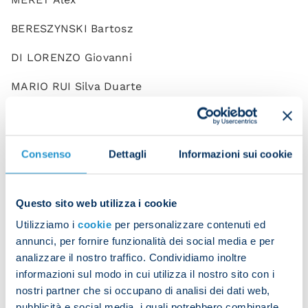
BERESZYNSKI Bartosz
DI LORENZO Giovanni
MARIO RUI Silva Duarte
MINJAE Kim
OLIVERA Mathias
Consenso
Dettagli
Informazioni sui cookie
OSTIGARD Leo
JESUS Juan
Questo sito web utilizza i cookie
Utilizziamo i
cookie
per personalizzare contenuti ed
RRAHMANI Amir
annunci, per fornire funzionalità dei social media e per
analizzare il nostro traffico. Condividiamo inoltre
ZEDADKA Karim
informazioni sul modo in cui utilizza il nostro sito con i
ANGUISSA Frank
nostri partner che si occupano di analisi dei dati web,
pubblicità e social media, i quali potrebbero combinarle