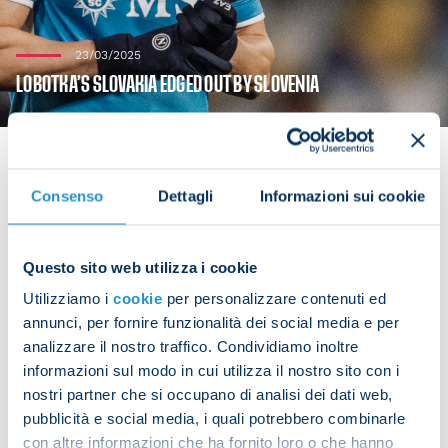
23/03/2025
LOBOTKA’S SLOVAKIA EDGED OUT BY SLOVENIA
Consenso
Dettagli
Informazioni sui cookie
Stanislav Lobotka played the full game for Slovakia
in a 1-0 extra-time defeat to Slovenia in their
Questo sito web utilizza i cookie
Nations League B/C play-off on Sunday.
Utilizziamo i
cookie
per personalizzare contenuti ed
The result means Slovakia will remain in League C
annunci, per fornire funzionalità dei social media e per
analizzare il nostro traffico. Condividiamo inoltre
for the next edition of the tournament.
informazioni sul modo in cui utilizza il nostro sito con i
nostri partner che si occupano di analisi dei dati web,
pubblicità e social media, i quali potrebbero combinarle
con altre informazioni che ha fornito loro o che hanno
Share the article with your friends and support the