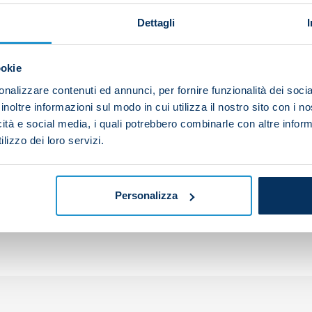
Dettagli
ad to be taken off at the end of the first half after suff
ookie
nalizzare contenuti ed annunci, per fornire funzionalità dei socia
inoltre informazioni sul modo in cui utilizza il nostro sito con i 
icità e social media, i quali potrebbero combinarle con altre inform
lizzo dei loro servizi.
your friends and support the team
Personalizza