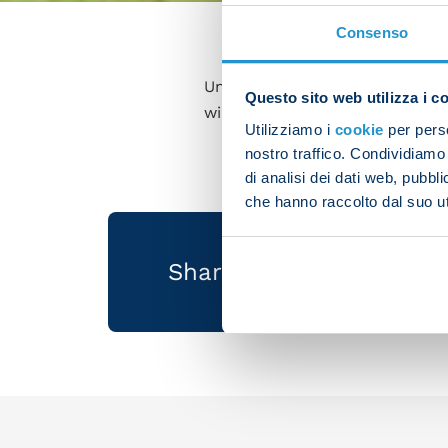
Consenso
Unfortunately, Hirving Lozano h
Questo sito web utilizza i c
win against Lazio.
Utilizziamo i
cookie
per perso
nostro traffico. Condividiamo 
di analisi dei dati web, pubbl
che hanno raccolto dal suo uti
Share the article with 