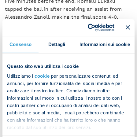
Five minutes before the end, Romelu Lukaku
tapped the ball in after receiving an assist from
Alessandro Zanoli, making the final score 4-0.
Napoli 4-0 Sorrento (HT: 2 – 0)
Scorers
: Lucca 12, McTominay 22, Hasa 75, Lukaku
Consenso
Dettagli
Informazioni sui cookie
85
NAPOLI
: Milinkovic-Savic (Contini 70); Mazzocchi,
Questo sito web utilizza i cookie
Marianucci, Beukema (Obaretin 70), Spinazzola
Utilizziamo i
cookie
per personalizzare contenuti ed
(Vergara 70), Hasa (Coli Saco 79), Gilmour,
annunci, per fornire funzionalità dei social media e per
McTominay, Neres (Zanoli 46), Noa Lang
analizzare il nostro traffico. Condividiamo inoltre
(Ambrosino 87), Lucca (Lukaku 70). Coach Antonio
informazioni sul modo in cui utilizza il nostro sito con i
Conte
nostri partner che si occupano di analisi dei dati web,
pubblicità e social media, i quali potrebbero combinarle
SORRENTO
: De Sorbo; Fusco, D'Ursi, Cuccurullo,
con altre informazioni che ha fornito loro o che hanno
Plescia, Solcia, Franco, Cangianiello, Di Somma,
raccolto dal suo utilizzo dei loro servizi.
Paglino, Colombini. Coach Mirko Conte