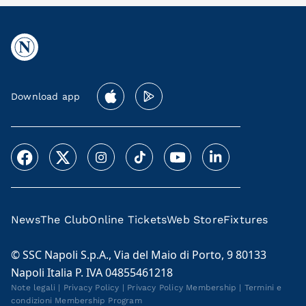
Download app
News
The Club
Online Tickets
Web Store
Fixtures
© SSC Napoli S.p.A., Via del Maio di Porto, 9 80133
Napoli Italia P. IVA 04855461218
Note legali
|
Privacy Policy
|
Privacy Policy Membership
|
Termini e
condizioni Membership Program