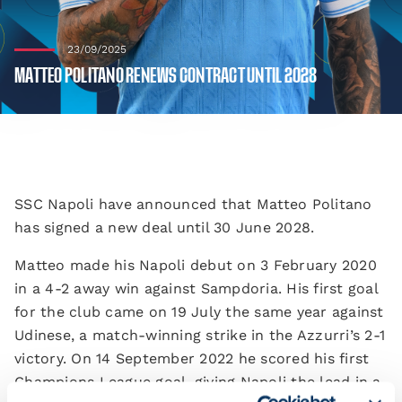
23/09/2025
MATTEO POLITANO RENEWS CONTRACT UNTIL 2028
SSC Napoli have announced that Matteo Politano
has signed a new deal until 30 June 2028.
Matteo made his Napoli debut on 3 February 2020
in a 4-2 away win against Sampdoria. His first goal
for the club came on 19 July the same year against
Udinese, a match-winning strike in the Azzurri’s 2-1
victory. On 14 September 2022 he scored his first
Champions League goal, giving Napoli the lead in a