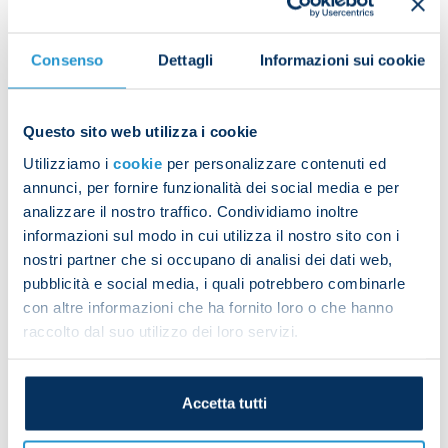
3-0 victory away at Ibrox against Rangers.
Politano has made 238 appearances for the
Consenso
Dettagli
Informazioni sui cookie
Azzurri, scoring 34 goals and providing 35 assists.
He has also won two Scudetti and one Coppa Italia
with the club.
Questo sito web utilizza i cookie
Utilizziamo i
cookie
per personalizzare contenuti ed
Congratulations, Matteo!
annunci, per fornire funzionalità dei social media e per
analizzare il nostro traffico. Condividiamo inoltre
informazioni sul modo in cui utilizza il nostro sito con i
nostri partner che si occupano di analisi dei dati web,
pubblicità e social media, i quali potrebbero combinarle
con altre informazioni che ha fornito loro o che hanno
raccolto dal suo utilizzo dei loro servizi.
Accetta tutti