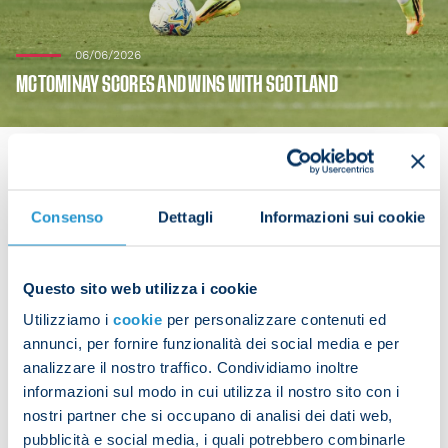
06/06/2026
MCTOMINAY SCORES AND WINS WITH SCOTLAND
Consenso
Dettagli
Informazioni sui cookie
Scott McTominay represented his national team on
Saturday. The Napoli midfielder played the friendly
match between Bolivia and Scotland, which Steve
Questo sito web utilizza i cookie
Clarke’s side won 4-0.
Utilizziamo i
cookie
per personalizzare contenuti ed
annunci, per fornire funzionalità dei social media e per
McTominay played 70 minutes and scored
analizzare il nostro traffico. Condividiamo inoltre
Scotland’s second goal.
informazioni sul modo in cui utilizza il nostro sito con i
nostri partner che si occupano di analisi dei dati web,
pubblicità e social media, i quali potrebbero combinarle