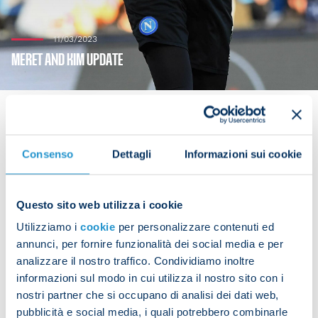
11/03/2023
MERET AND KIM UPDATE
Consenso
Dettagli
Informazioni sui cookie
Alex Meret was left out of the starting line-up
against Atalanta after feeling pain in his right wrist
during the warm-up.
Questo sito web utilizza i cookie
Utilizziamo i
cookie
per personalizzare contenuti ed
Kim Minjae meanwhile was taken off late in the
annunci, per fornire funzionalità dei social media e per
second half due to a calf complaint.
analizzare il nostro traffico. Condividiamo inoltre
informazioni sul modo in cui utilizza il nostro sito con i
nostri partner che si occupano di analisi dei dati web,
pubblicità e social media, i quali potrebbero combinarle