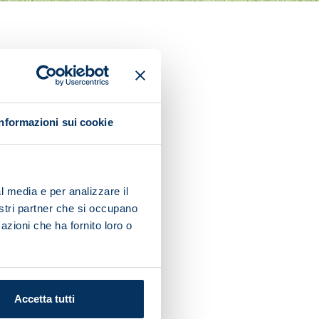
Training Centre ahead of the
Informazioni sui cookie
ith five mini goals and a
l media e per analizzare il
nostri partner che si occupano
a workout in the gym.
azioni che ha fornito loro o
Accetta tutti