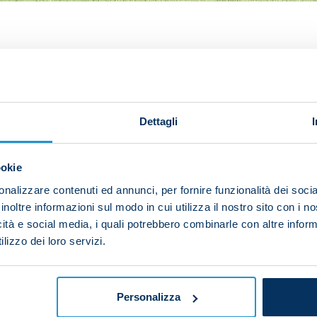
 through their paces on Friday morning at the Konami 
e new campaign away to Verona on Monday evening.
Dettagli
me rondos, the players took part in a small-sided game w
itch.
ookie
nalizzare contenuti ed annunci, per fornire funzionalità dei socia
inoltre informazioni sul modo in cui utilizza il nostro sito con i 
idually out on the pitch, while Giuseppe Ambrosino had 
icità e social media, i quali potrebbero combinarle con altre inform
lizzo dei loro servizi.
Personalizza