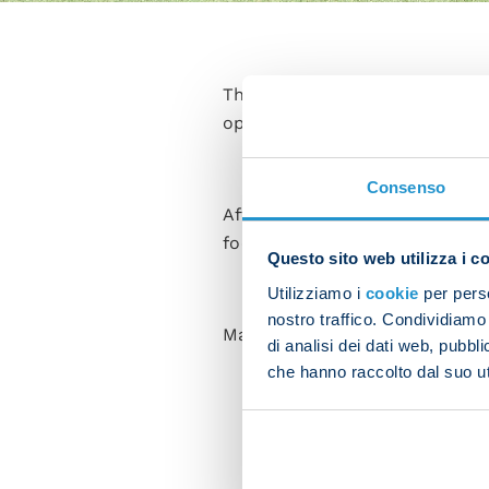
The first-team squad were put
opening league fixture of th
Consenso
After activation drills and so
focus on tactics all over the p
Questo sito web utilizza i c
Utilizziamo i
cookie
per perso
nostro traffico. Condividiamo 
Matteo Politano trained indiv
di analisi dei dati web, pubbl
che hanno raccolto dal suo uti