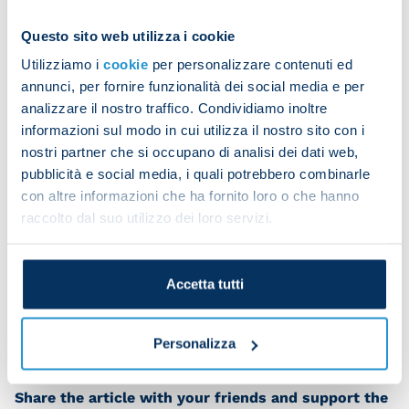
Afterwards the squad was split into two groups for
Questo sito web utilizza i cookie
specific defensive and attacking drills.
Utilizziamo i
cookie
per personalizzare contenuti ed
annunci, per fornire funzionalità dei social media e per
analizzare il nostro traffico. Condividiamo inoltre
The programme was rounded off with a training
informazioni sul modo in cui utilizza il nostro sito con i
match on a small pitch.
nostri partner che si occupano di analisi dei dati web,
pubblicità e social media, i quali potrebbero combinarle
con altre informazioni che ha fornito loro o che hanno
raccolto dal suo utilizzo dei loro servizi.
Frank Anguissa had physiotherapy and did
personalised work in the gym. Victor Osimhen had
physio.
Accetta tutti
Personalizza
Share the article with your friends and support the