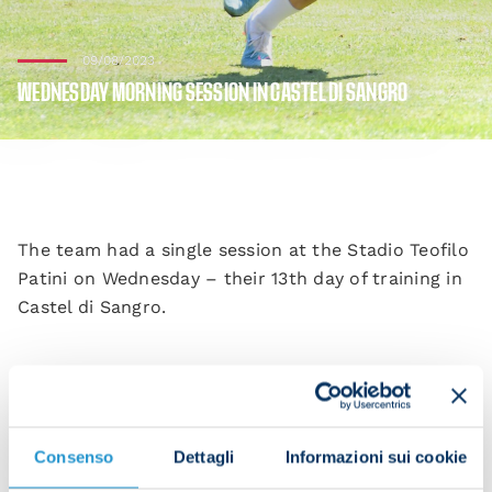
09/08/2023
WEDNESDAY MORNING SESSION IN CASTEL DI SANGRO
The team had a single session at the Stadio Teofilo
Patini on Wednesday – their 13th day of training in
Castel di Sangro.
They began with a warm-up and some possession
work.
Consenso
Dettagli
Informazioni sui cookie