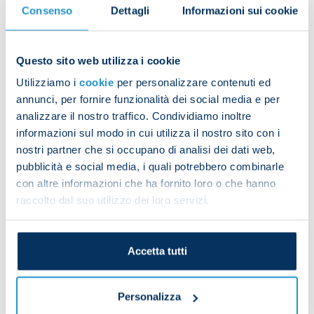
Consenso
Dettagli
Informazioni sui cookie
Core-stability work was the last task on for today.
Questo sito web utilizza i cookie
Utilizziamo i
cookie
per personalizzare contenuti ed
Gianluca Gaetano, Karim Zedadka and Michael
annunci, per fornire funzionalità dei social media e per
Folorunsho spent the day working at the pool,
analizzare il nostro traffico. Condividiamo inoltre
while Frank Anguissa, Giovanni Simeone and
informazioni sul modo in cui utilizza il nostro sito con i
Hirving Lozano followed custom schedules.
nostri partner che si occupano di analisi dei dati web,
pubblicità e social media, i quali potrebbero combinarle
con altre informazioni che ha fornito loro o che hanno
raccolto dal suo utilizzo dei loro servizi.
Captain Giovanni Di Lorenzo also joined
proceedings and was subjected to customary
fitness drills.
Accetta tutti
Personalizza