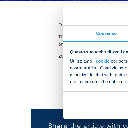
Felix Zwayer is to officiate 
Consenso
The German referee will be as
on VAR duty.
Questo sito web utilizza i c
Zwayer has overseen Champion
Utilizziamo i
cookie
per perso
Shakhtar Donetsk 2-1 Na
nostro traffico. Condividiamo 
di analisi dei dati web, pubbl
PSG 2-2 Napoli on 24 Oc
che hanno raccolto dal suo uti
Share the article with 