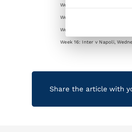
Week 13: Atalanta v Napoli, S
Week 14: Napoli v Empoli, Tue
Week 15: Napoli v Udinese, Sa
Week 16: Inter v Napoli, Wedn
Share the article with 