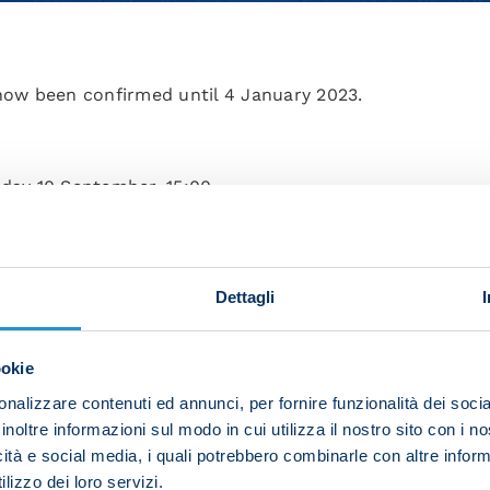
 now been confirmed until 4 January 2023.
rday 10 September, 15:00
nday 18 September, 20.45
day 1 October, 15:00
Dettagli
Sunday 9 October, 18:00
ookie
nday 16 October, 18:00
nalizzare contenuti ed annunci, per fornire funzionalità dei socia
y 23 October, 20.45
inoltre informazioni sul modo in cui utilizza il nostro sito con i 
icità e social media, i quali potrebbero combinarle con altre inform
aturday 29 October, 15:00
lizzo dei loro servizi.