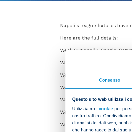
Napoli's league fixtures have
Here are the full details:
Week 6: Napoli v Spezia, Satu
Week 7: AC Milan v Napoli, Su
Week 8: Napoli v Torino, Satur
Consenso
Week 9: Cremonese v Napoli, 
Questo sito web utilizza i c
Week 10: Napoli v Bologna, Su
Utilizziamo i
cookie
per perso
Week 11: Roma v Napoli, Sunda
nostro traffico. Condividiamo 
di analisi dei dati web, pubbl
Week 12: Napoli v Sassuolo, S
che hanno raccolto dal suo uti