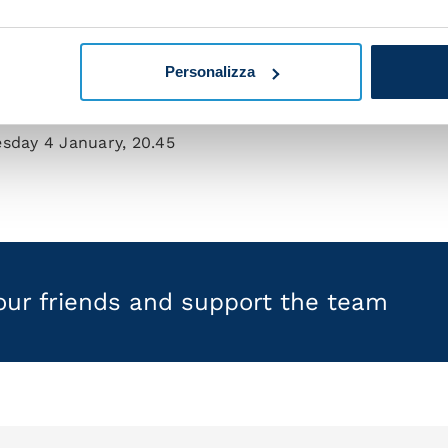
aturday 5 November, 18:00
sday 8 November, 18:00.30
Personalizza
turday 12 November, 15:00
esday 4 January, 20.45
your friends and support the team