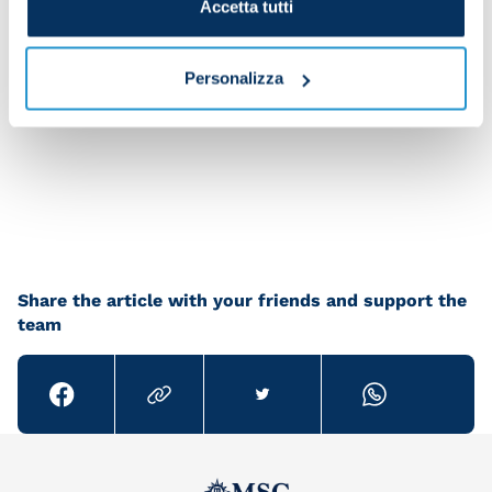
Accetta tutti
Personalizza
Amir's header flies in to make it 2-0
Share the article with your friends and support the
team