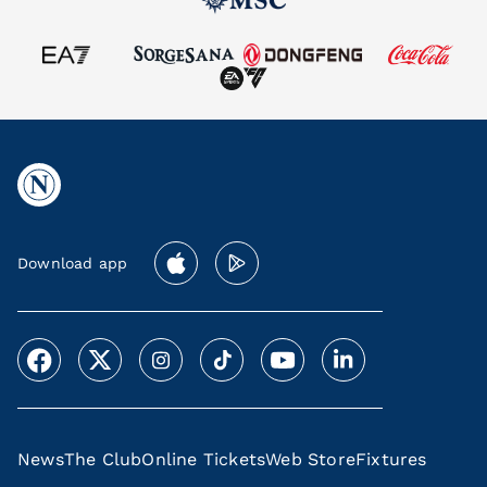
Download app
News
The Club
Online Tickets
Web Store
Fixtures