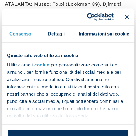
ATALANTA
: Musso; Toloi (Lookman 89), Djimsiti
(Demiral 44), Scalvini, Maehle (Zappacosta 68), De
Roon, Ederson, Ruggeri, Pasalic (Boga 68), Hojlund
(Muriel 46), Zapata.
Consenso
Dettagli
Informazioni sui cookie
Coach
: Gasperini.
Referee
: Colombo (Como).
Questo sito web utilizza i cookie
Booked
: Ruggeri, Osimhen, Scalvini.
Utilizziamo i
cookie
per personalizzare contenuti ed
annunci, per fornire funzionalità dei social media e per
analizzare il nostro traffico. Condividiamo inoltre
Kvara lashes home
informazioni sul modo in cui utilizza il nostro sito con i
nostri partner che si occupano di analisi dei dati web,
pubblicità e social media, i quali potrebbero combinarle
con altre informazioni che ha fornito loro o che hanno
Khvicha can't contain his joy
raccolto dal suo utilizzo dei loro servizi.