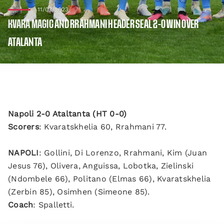
11/03/2023
KVARA MAGIC AND RRAHMANI HEADER SEAL 2-0 WIN OVER
ATALANTA
Napoli 2-0 Ataltanta (HT 0-0)
Scorers
: Kvaratskhelia 60, Rrahmani 77.
NAPOLI
: Gollini, Di Lorenzo, Rrahmani, Kim (Juan
Jesus 76), Olivera, Anguissa, Lobotka, Zielinski
(Ndombele 66), Politano (Elmas 66), Kvaratskhelia
(Zerbin 85), Osimhen (Simeone 85).
Coach
: Spalletti.