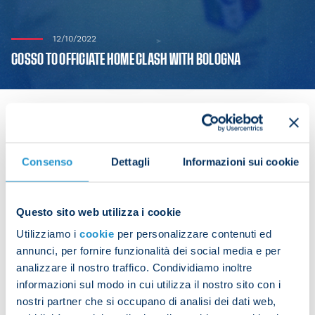
12/10/2022
COSSO TO OFFICIATE HOME CLASH WITH BOLOGNA
Francesco Cosso has been appointed as the
Consenso
Dettagli
Informazioni sui cookie
referee of Napoli’s home meeting with Bologna in
Serie A Week 10 at 18:00 CEST on Sunday.
Questo sito web utilizza i cookie
Assistants: Raspollini and Affatato. Fourth official:
Utilizziamo i
cookie
per personalizzare contenuti ed
Ayroldi. VAR: Valeri and Abbatista
annunci, per fornire funzionalità dei social media e per
analizzare il nostro traffico. Condividiamo inoltre
It is set to be the first Serie A match involving
informazioni sul modo in cui utilizza il nostro sito con i
Napoli that Cosso has refereed.
nostri partner che si occupano di analisi dei dati web,