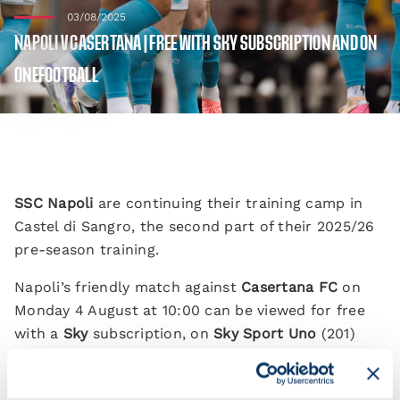
03/08/2025
NAPOLI V CASERTANA | FREE WITH SKY SUBSCRIPTION AND ON
ONEFOOTBALL
SSC Napoli
are continuing their training camp in
Castel di Sangro, the second part of their 2025/26
pre-season training.
Napoli’s friendly match against
Casertana FC
on
Monday 4 August at 10:00 can be viewed for free
with a
Sky
subscription, on
Sky Sport Uno
(201)
and
Sky Sport Calcio
(202). The match will also be
broadcast live for free on
OneFootball
. Viewers will