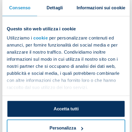
just need to follow these simple steps:
Consenso
Dettagli
Informazioni sui cookie
● Create a free account on the OneFootball
platform via web or with the mobile app
● Type “Napoli” in the search bar and go to the
Questo sito web utilizza i cookie
club’s official profile
Utilizziamo i
cookie
per personalizzare contenuti ed
● Select the “Matches” section and click the
annunci, per fornire funzionalità dei social media e per
friendly they are interested in
analizzare il nostro traffico. Condividiamo inoltre
informazioni sul modo in cui utilizza il nostro sito con i
The match on OneFootball will be available on all
nostri partner che si occupano di analisi dei dati web,
the main platforms:
pubblicità e social media, i quali potrebbero combinarle
con altre informazioni che ha fornito loro o che hanno
● Via web, by following
this link
raccolto dal suo utilizzo dei loro servizi.
● Through the OneFootball app for iOS and
Android devices,
downloadable here
● Through the OneFootball TV app on Android TV,
Accetta tutti
Apple TV, Fire TV, LG and Samsung Smart TV
Personalizza