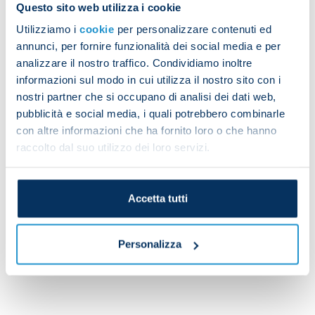
Questo sito web utilizza i cookie
Utilizziamo i
cookie
per personalizzare contenuti ed
Referee
: Drigo di Portogruaro
annunci, per fornire funzionalità dei social media e per
analizzare il nostro traffico. Condividiamo inoltre
informazioni sul modo in cui utilizza il nostro sito con i
nostri partner che si occupano di analisi dei dati web,
pubblicità e social media, i quali potrebbero combinarle
con altre informazioni che ha fornito loro o che hanno
raccolto dal suo utilizzo dei loro servizi.
Accetta tutti
Personalizza