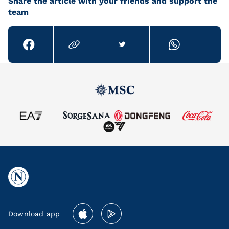
Share the article with your friends and support the
team
Download app