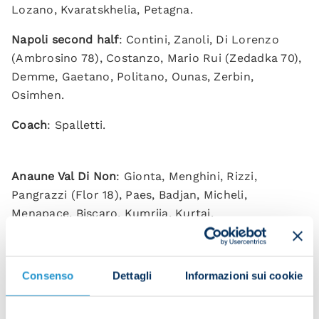
Lozano, Kvaratskhelia, Petagna.
Napoli second half
: Contini, Zanoli, Di Lorenzo
(Ambrosino 78), Costanzo, Mario Rui (Zedadka 70),
Demme, Gaetano, Politano, Ounas, Zerbin,
Osimhen.
Coach
: Spalletti.
Anaune Val Di Non
: Gionta, Menghini, Rizzi,
Pangrazzi (Flor 18), Paes, Badjan, Micheli,
Menapace, Biscaro, Kumrjia, Kurtaj.
Subs
: Souza, Belfanti, Gianotti, Fellini, Prantil,
Arnold, Pancheri, Berti, Graifenberg, Deromedi,
Consenso
Dettagli
Informazioni sui cookie
Basteri, Paternoster.
Coach
: Moratti.