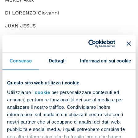
DI LORENZO Giovanni
JUAN JESUS
NATAN Bernardo De Souza
OSTIGARD Leo
Consenso
Dettagli
Informazioni sui cookie
RRAHMANI Amir
ANGUISSA Frank
Questo sito web utilizza i cookie
CAJUSTE Jens
Utilizziamo i
cookie
per personalizzare contenuti ed
annunci, per fornire funzionalità dei social media e per
DEMME Diego
analizzare il nostro traffico. Condividiamo inoltre
informazioni sul modo in cui utilizza il nostro sito con i
ELMAS Eljif
nostri partner che si occupano di analisi dei dati web,
GAETANO Gianluca
pubblicità e social media, i quali potrebbero combinarle
con altre informazioni che ha fornito loro o che hanno