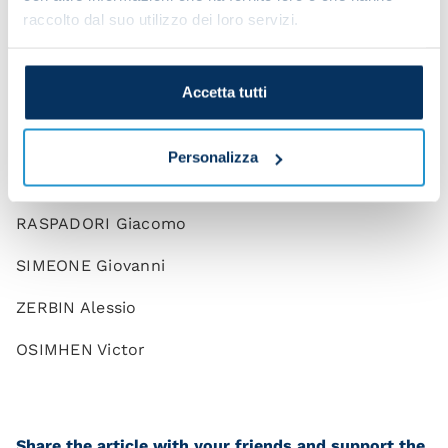
LINDSTROM Jesper
raccolto dal suo utilizzo dei loro servizi.
LOBOTKA Stanislav
Accetta tutti
ZIELINSKI Piotr
POLITANO Matteo
Personalizza
KVARATSKHELIA Khvicha
RASPADORI Giacomo
SIMEONE Giovanni
ZERBIN Alessio
OSIMHEN Victor
Share the article with your friends and support the