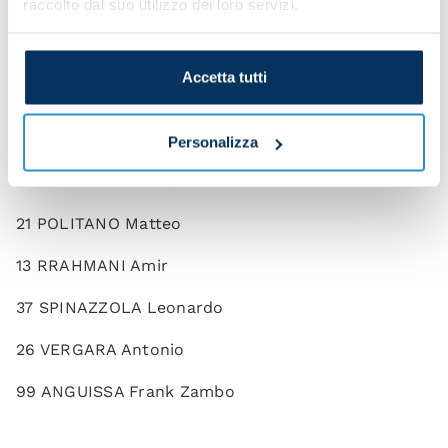
raccolto dal suo utilizzo dei loro servizi.
1 MERET Alex
32 MILINKOVIC-SAVIC Vanja
Accetta tutti
7 NERES David
5 JUAN JESUS
Personalizza
17 OLIVERA Mathias
21 POLITANO Matteo
13 RRAHMANI Amir
37 SPINAZZOLA Leonardo
26 VERGARA Antonio
99 ANGUISSA Frank Zambo