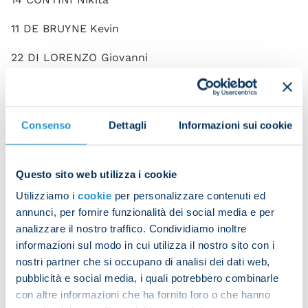
11 DE BRUYNE Kevin
22 DI LORENZO Giovanni
20 ELMAS Eljif
6 GILMOUR Billy
Consenso
Dettagli
Informazioni sui cookie
3 GUTIERREZ Miguel
19 HOJLUND Rasmus
Questo sito web utilizza i cookie
Utilizziamo i
cookie
per personalizzare contenuti ed
70 LANG Noa
annunci, per fornire funzionalità dei social media e per
analizzare il nostro traffico. Condividiamo inoltre
68 LOBOTKA Stanislav
informazioni sul modo in cui utilizza il nostro sito con i
27 LUCCA Lorenzo
nostri partner che si occupano di analisi dei dati web,
pubblicità e social media, i quali potrebbero combinarle
8 MCTOMINAY Scott
con altre informazioni che ha fornito loro o che hanno