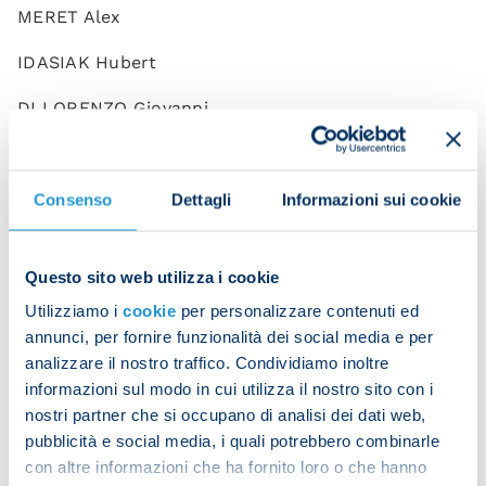
MERET Alex
IDASIAK Hubert
DI LORENZO Giovanni
D’AVINO LUIGI
JUAN Jesus
Consenso
Dettagli
Informazioni sui cookie
MARIO RUI Silva Duarte
Questo sito web utilizza i cookie
OSTIGARD Leo
Utilizziamo i
cookie
per personalizzare contenuti ed
RRAHMANI Amir
annunci, per fornire funzionalità dei social media e per
analizzare il nostro traffico. Condividiamo inoltre
ZANOLI Alessandro
informazioni sul modo in cui utilizza il nostro sito con i
nostri partner che si occupano di analisi dei dati web,
ANGUISSA Frank
pubblicità e social media, i quali potrebbero combinarle
con altre informazioni che ha fornito loro o che hanno
CAJUSTE Jens