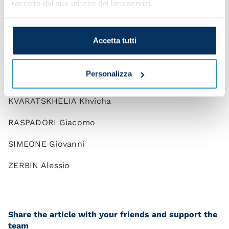
raccolto dal suo utilizzo dei loro servizi.
GAETANO Gianluca
LINDSTROM Jesper
Accetta tutti
LOBOTKA Stanislav
Personalizza
ZIELINSKI Piotr
KVARATSKHELIA Khvicha
RASPADORI Giacomo
SIMEONE Giovanni
ZERBIN Alessio
Share the article with your friends and support the
team