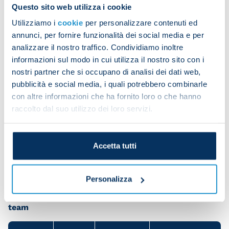
The squad began the day with a warm-up.
Questo sito web utilizza i cookie
Utilizziamo i
cookie
per personalizzare contenuti ed
annunci, per fornire funzionalità dei social media e per
analizzare il nostro traffico. Condividiamo inoltre
Possession and tactical exercises were next on the
informazioni sul modo in cui utilizza il nostro sito con i
agenda.
nostri partner che si occupano di analisi dei dati web,
pubblicità e social media, i quali potrebbero combinarle
con altre informazioni che ha fornito loro o che hanno
A small-sided game closed the session.
raccolto dal suo utilizzo dei loro servizi.
Accetta tutti
Personalizza
Share the article with your friends and support the
team