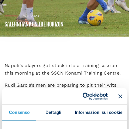
01/11/2023
SALERNITANA ON THE HORIZON
Napoli's players got stuck into a training session
this morning at the SSCN Konami Training Centre.
Rudi Garcia’s men are preparing to pit their wits
against Salernitana this coming Saturday, with the
match taking place at the Stadio Arechi at 15:00
CET in Serie A 2023/24 Matchday 11.
Consenso
Dettagli
Informazioni sui cookie