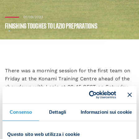
01/09/2023
FINISHING TOUCHES TO LAZIO PREPARATIONS
There was a morning session for the first team on
Friday at the Konami Training Centre ahead of the
showdown with Lazio at 20:45 CEST on Saturday
at the Stadio Maradona in Serie A Week 3.
Consenso
Dettagli
Informazioni sui cookie
Warm-ups kicked the session off followed by speed
drills.
Questo sito web utilizza i cookie