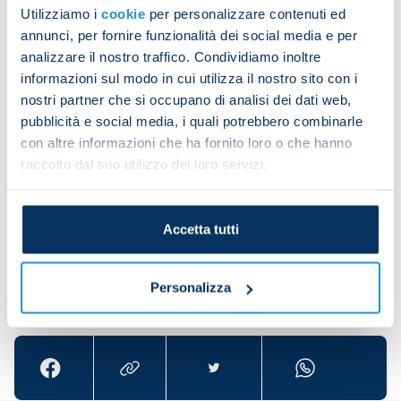
Utilizziamo i
cookie
per personalizzare contenuti ed
annunci, per fornire funzionalità dei social media e per
There was a small-sided game and tactical work to
analizzare il nostro traffico. Condividiamo inoltre
finish off.
informazioni sul modo in cui utilizza il nostro sito con i
nostri partner che si occupano di analisi dei dati web,
pubblicità e social media, i quali potrebbero combinarle
con altre informazioni che ha fornito loro o che hanno
Pierluigi Gollini did not train due to bruising on his
raccolto dal suo utilizzo dei loro servizi.
right hand.
Accetta tutti
Personalizza
Share the article with your friends and support the
team