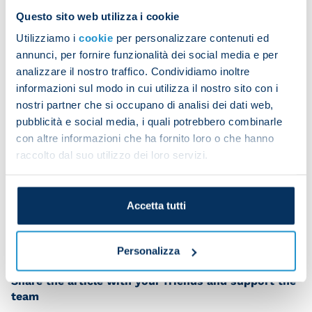
followed by rondos and tactical and technical drills
Questo sito web utilizza i cookie
out on pitch two. There was a small-sided game to
Utilizziamo i
cookie
per personalizzare contenuti ed
round off the morning.
annunci, per fornire funzionalità dei social media e per
analizzare il nostro traffico. Condividiamo inoltre
informazioni sul modo in cui utilizza il nostro sito con i
Amir Rrahmani had physio, worked in the gym and
nostri partner che si occupano di analisi dei dati web,
trained individually on the pitch, while Salvatore
pubblicità e social media, i quali potrebbero combinarle
Sirigu and Khvicha Kvaratskhelia both had physio
con altre informazioni che ha fornito loro o che hanno
raccolto dal suo utilizzo dei loro servizi.
and did gym work.
Accetta tutti
Personalizza
Share the article with your friends and support the
team