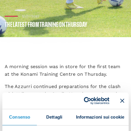
10/11/2022
THE LATEST FROM TRAINING ON THURSDAY
A morning session was in store for the first team
at the Konami Training Centre on Thursday.
The Azzurri continued preparations for the clash
with Udinese at the Stadio Maradona on Saturday
at 15:00 CET in Serie A Week 15.
Consenso
Dettagli
Informazioni sui cookie
The session began with activation work in the gym,