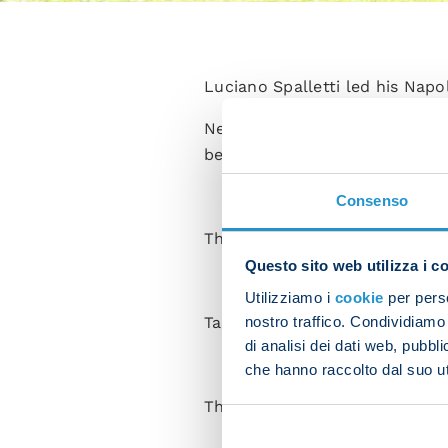
Luciano Spalletti led his Napo
Next up for the team is their
be Serie A Matchday 18.
Consenso
The session started with a w
Questo sito web utilizza i c
Utilizziamo i
cookie
per perso
nostro traffico. Condividiamo 
Tactical drills and a small-si
di analisi dei dati web, pubbl
che hanno raccolto dal suo uti
The session ended with dead ba