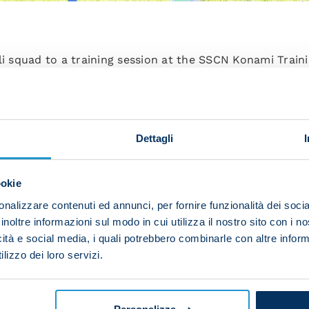
li squad to a training session at the SSCN Konami Train
 clash against Juventus, taking place at the Maradona t
Dettagli
arm-up before moving onto rondos.
ookie
nalizzare contenuti ed annunci, per fornire funzionalità dei socia
inoltre informazioni sul modo in cui utilizza il nostro sito con i 
ded game followed.
icità e social media, i quali potrebbero combinarle con altre inform
lizzo dei loro servizi.
ll drills.