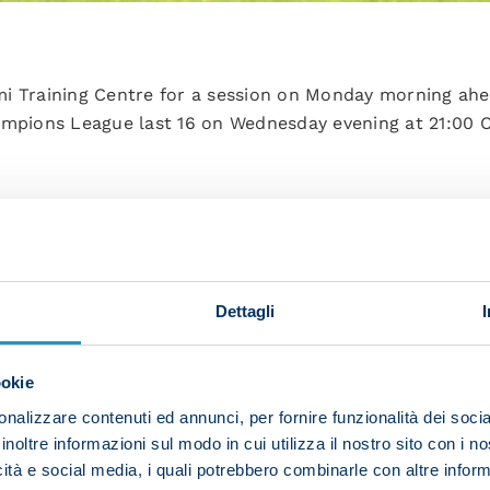
i Training Centre for a session on Monday morning ahe
ampions League last 16 on Wednesday evening at 21:00 
h activation work.
ical drills and possession work were all on the agenda.
Dettagli
ookie
ing was a small-sided game.
nalizzare contenuti ed annunci, per fornire funzionalità dei socia
inoltre informazioni sul modo in cui utilizza il nostro sito con i 
icità e social media, i quali potrebbero combinarle con altre inform