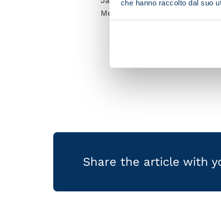
Jack Raspadori trained individ
che hanno raccolto dal suo uti
Meret spent the first half of t
Share the article with 