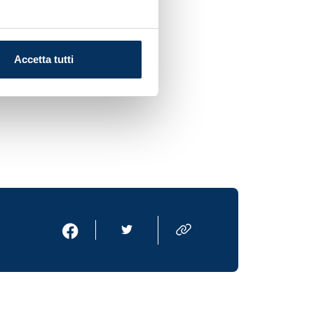
while Kim Min-jae and Alex
dividually.
Accetta tutti