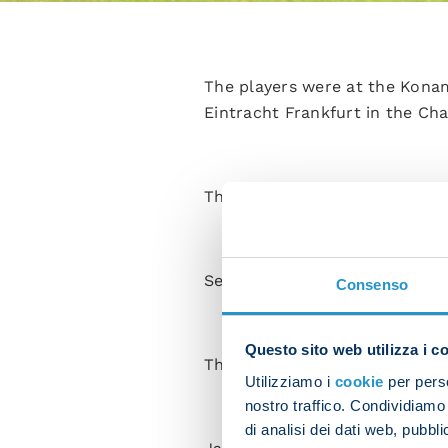
The players were at the Konam
Eintracht Frankfurt in the Ch
The session was kicked off wit
Set pieces, technical and tact
Consenso
Questo sito web utilizza i c
The final activity of the morn
Utilizziamo i
cookie
per perso
nostro traffico. Condividiamo 
di analisi dei dati web, pubbl