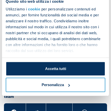
Questo sito web utilizza i cookie
Utilizziamo i
cookie
per personalizzare contenuti ed
Speed and tactical drills followed.
annunci, per fornire funzionalità dei social media e per
analizzare il nostro traffico. Condividiamo inoltre
informazioni sul modo in cui utilizza il nostro sito con i
nostri partner che si occupano di analisi dei dati web,
An eight-a-side game concluded the session.
pubblicità e social media, i quali potrebbero combinarle
Jens Cajuste took part in the group session as well
con altre informazioni che ha fornito loro o che hanno
as carrying out individual work. Diego Demme was
raccolto dal suo utilizzo dei loro servizi.
seen by club medical staff.
Accetta tutti
Personalizza
Share the article with your friends and support the
team