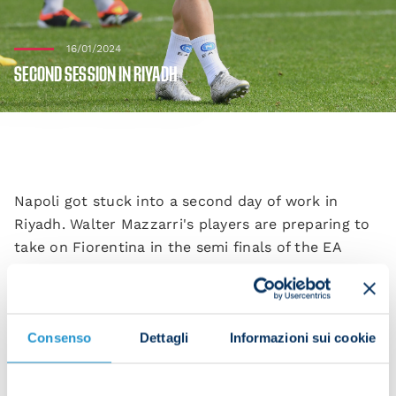
16/01/2024
SECOND SESSION IN RIYADH
Napoli got stuck into a second day of work in
Riyadh. Walter Mazzarri's players are preparing to
take on Fiorentina in the semi finals of the EA
Sports FC Supercup, taking place at the Al-Awwal
Park Stadium at 20:00 CET.
Consenso
Dettagli
Informazioni sui cookie
The squad got stuck into a warm-up and rondos.