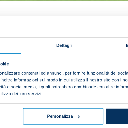
Antalya on Friday afternoon as part of the Winter Foot
Dettagli
e rondos and technical drills then moved onto aerobic
ookie
nalizzare contenuti ed annunci, per fornire funzionalità dei socia
inoltre informazioni sul modo in cui utilizza il nostro sito con i 
onalised programme on the pitch while Salvatore Sirig
icità e social media, i quali potrebbero combinarle con altre inform
lizzo dei loro servizi.
Personalizza