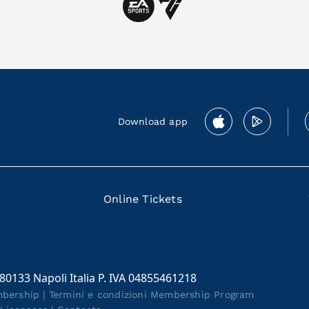
Download app
Online Tickets
 80133 Napoli Italia P. IVA 04855461218
mbership
|
Termini e condizioni Membership Program