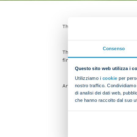
The team had an afternoon in 
Consenso
The squad warmed up with som
finishing with a mini-match.
Questo sito web utilizza i c
Utilizziamo i
cookie
per perso
nostro traffico. Condividiamo 
Amir Rrahmani followed a pers
di analisi dei dati web, pubbl
che hanno raccolto dal suo uti