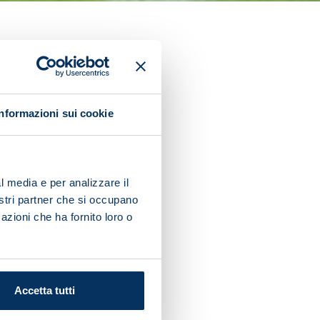
ball Series by Regnum.
Informazioni sui cookie
 work and tactics, before
l media e per analizzare il
nostri partner che si occupano
u worked in the pool.
azioni che ha fornito loro o
Accetta tutti